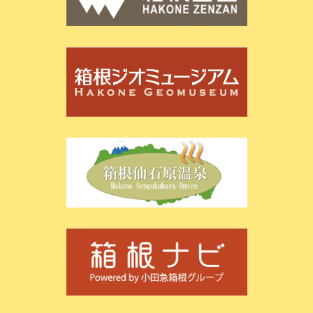
トップページ
お知らせ
くろたまSHOP
オリジナル商品
サンリオキャラクターズ商品
ぐでたま商品
「黒たまご」のひみつ
「黒たまご」ができるまで
「黒たまご」グッズ
大涌谷を楽しむ
大涌谷自然研究路
大涌谷マップ
大涌谷の歴史
大涌谷のみどころ
大涌谷の温泉
コロナ不活性化
火山ガス