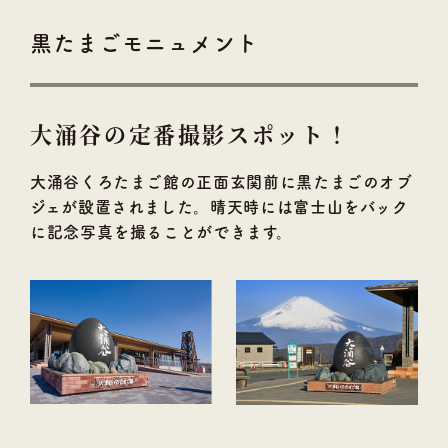
黒たまごモニュメント
大涌谷の定番撮影スポット！
大涌谷くろたまご館の正面玄関前に黒たまごのオブ
ジェが設置されました。晴天時には富士山をバック
トップページ
お知らせ
に記念写真を撮ることができます。
くろたまSHOP
オリジナル商品
サンリオキャラクターズ商品
ぐでたま商品
「黒たまご」のひみつ
「黒たまご」ができるまで
「黒たまご」グッズ