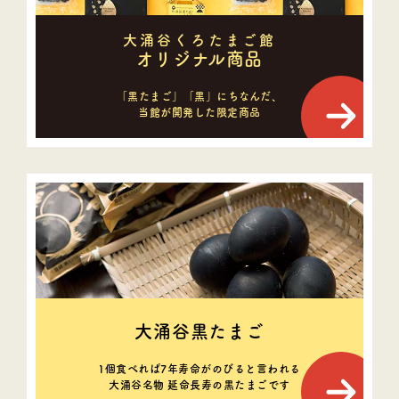
大涌谷くろたまご館
オリジナル商品
「黒たまご」「黒」にちなんだ、
当館が開発した限定商品
大涌谷黒たまご
1個食べれば7年寿命がのびると言われる
大涌谷名物 延命長寿の黒たまごです