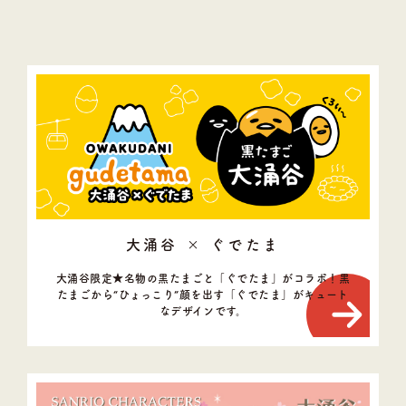
大涌谷を楽しむ
大涌谷自然研究路
大涌谷マップ
大涌谷の歴史
大涌谷のみどころ
大涌谷の温泉
コロナ不活性化
火山ガス
フォトギャラリー
周辺観光情報
キッチン＆Cafe
大涌谷 × ぐでたま
黒たまご ゆ～らんど
会社概要
大涌谷限定★名物の黒たまごと「ぐでたま」がコラボ！
黒
たまごから“ひょっこり”顔を出す「ぐでたま」がキュート
なデザインです。