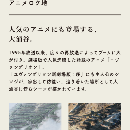
アニメロケ地
人気のアニメにも登場する、
大涌谷。
1995年放送以来、度々の再放送によってブームに火
が付き、劇場版で人気沸騰した話題のアニメ「エヴ
ァンゲリオン」。
「ヱヴァンゲリヲン新劇場版：序」にも主人公のシ
ンジが、家出して彷徨い、辿り着いた場所として大
涌谷に佇むシーンが描かれています。